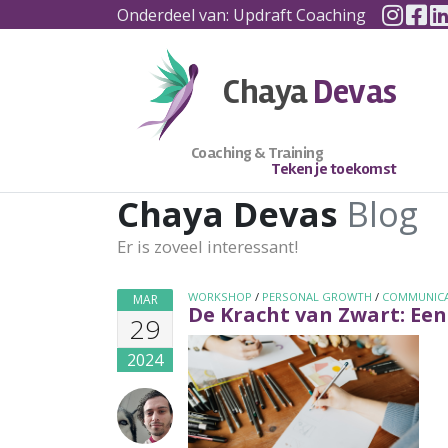
Insta
Fa
Skip to content
Onderdeel van: Updraft Coaching
Chaya
Devas
Coaching & Training
Teken je toekomst
Chaya Devas
Blog
Er is zoveel interessant!
WORKSHOP
/
PERSONAL GROWTH
/
COMMUNIC
MAR
De Kracht van Zwart: Een
29
2024