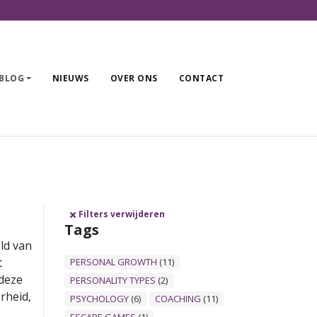
PROFESSIONALS
BLOG
NIEUWS
OVER ONS
CONTACT
OUDERS/VERZORGERS
BLOG
NIEUWS
OVER ONS
Filters verwijderen
Tags
CONTACT
eld van
t
PERSONAL GROWTH
(11)
 deze
PERSONALITY TYPES
(2)
rheid,
PSYCHOLOGY
(6)
COACHING
(11)