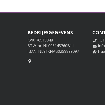
BEDRIJFSGEGEVENS
CON
KVK: 76919048
+31
BTW-nr: NL003145760B11
inf
IBAN: NL91KNAB0259899097
Haer