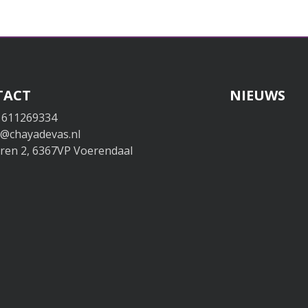
TACT
NIEUWS
 611269334
o@chayadevas.nl
en 2, 6367VP Voerendaal