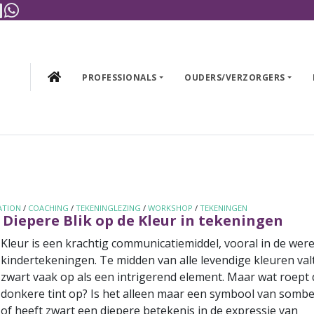
gram
cebook
Linkedin
WhatsApp
PROFESSIONALS
OUDERS/VERZORGERS
ATION
/
COACHING
/
TEKENINGLEZING
/
WORKSHOP
/
TEKENINGEN
 Diepere Blik op de Kleur in tekeningen
Kleur is een krachtig communicatiemiddel, vooral in de wer
kindertekeningen. Te midden van alle levendige kleuren val
zwart vaak op als een intrigerend element. Maar wat roept
donkere tint op? Is het alleen maar een symbool van sombe
of heeft zwart een diepere betekenis in de expressie van