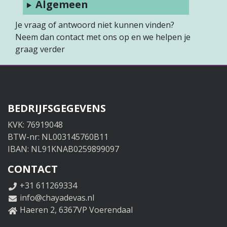
Algemeen
Je vraag of antwoord niet kunnen vinden?
Neem dan contact met ons op en we helpen je
graag verder
BEDRIJFSGEGEVENS
KVK: 76919048
BTW-nr: NL003145760B11
IBAN: NL91KNAB0259899097
CONTACT
+31 611269334
info@chayadevas.nl
Haeren 2, 6367VP Voerendaal