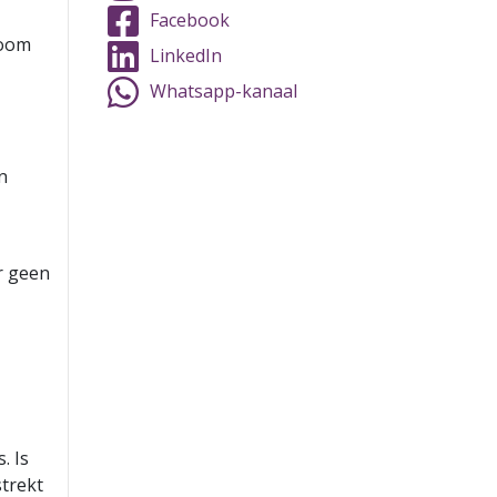
Facebook
boom
LinkedIn
Whatsapp-kanaal
n
r geen
. Is
strekt