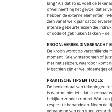
lang? Als dat zo is, voelt de tekena
ofwel heeft hij het gevoel dat er v
hebben de externe elementen invl
zien vanaf welk jaar dat zo ervaren
intense gebeurtenissen die indruk
of dode of gebruiken takken – de l
KROON: VERBEELDINGSKRACHT E
De kroon wordt op verschillende m
moment. Kale winterbomen of juist
met het seizoen, waardoor komt da
Misschien zijn er wel bloemetjes of
PRAKTISCHE TIPS EN TOOLS:
De beeldentaal van tekeningen to
is daarom niet iets dat je zomaar
bekijken zonder context. Wat kun j
respect te behandelen. Neem de tij
vervanging van een goed gesprek. 