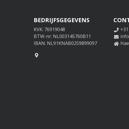
BEDRIJFSGEGEVENS
CON
KVK: 76919048
+31
BTW-nr: NL003145760B11
inf
IBAN: NL91KNAB0259899097
Haer