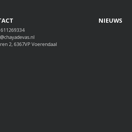
TACT
NIEUWS
 611269334
o@chayadevas.nl
en 2, 6367VP Voerendaal