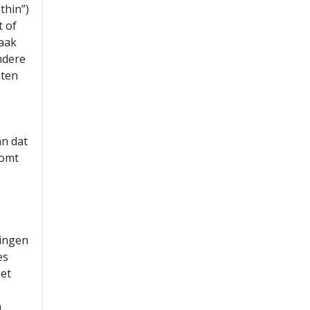
thin”)
t of
vaak
andere
aten
an dat
komt
ningen
es
met
n