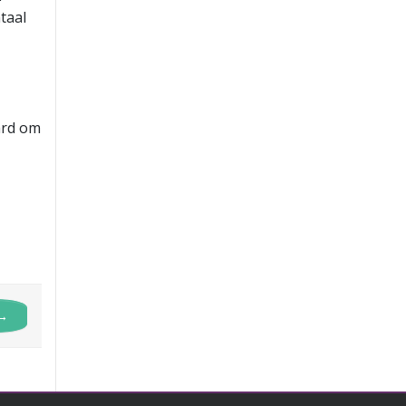
taal
t
ard om
→