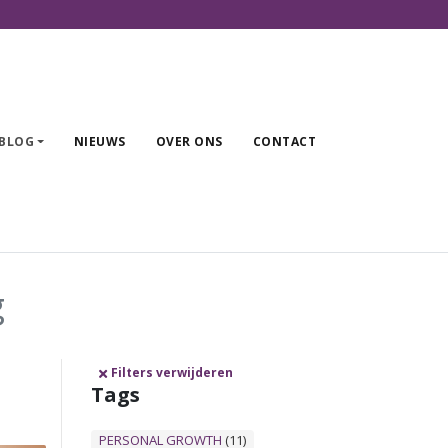
PROFESSIONALS
OUDERS/VERZORGERS
BLOG
NIEUWS
OVER ONS
CONTACT
BLOG
NIEUWS
OVER ONS
g
CONTACT
Filters verwijderen
Tags
PERSONAL GROWTH
(11)