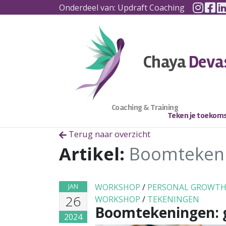
Insta
Fa
Skip to content
Onderdeel van: Updraft Coaching
Chaya
Deva
Coaching & Training
Teken je toekom
Terug naar overzicht
Artikel:
Boomtekenin
WORKSHOP
/
PERSONAL GROWT
JAN
26
WORKSHOP
/
TEKENINGEN
Boomtekeningen: g
2024