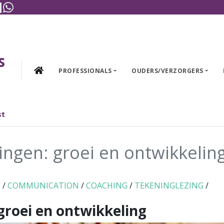
gram
cebook
Linkedin
WhatsApp
s
PROFESSIONALS
OUDERS/VERZORGERS
st
gen: groei en ontwikkelin
H
/
COMMUNICATION
/
COACHING
/
TEKENINGLEZING
/
roei en ontwikkeling