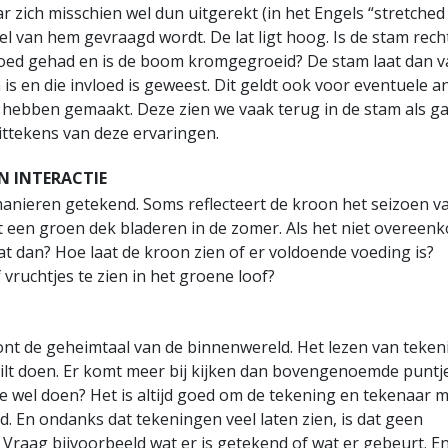
ar zich misschien wel dun uitgerekt (in het Engels “stretched 
eel van hem gevraagd wordt. De lat ligt hoog. Is de stam rech
oed gehad en is de boom kromgegroeid? De stam laat dan 
 is en die invloed is geweest. Dit geldt ook voor eventuele 
 hebben gemaakt. Deze zien we vaak terug in de stam als g
ittekens van deze ervaringen.
N INTERACTIE
anieren getekend. Soms reflecteert de kroon het seizoen v
 een groen dek bladeren in de zomer. Als het niet overeen
t dan? Hoe laat de kroon zien of er voldoende voeding is?
 vruchtjes te zien in het groene loof?
ont de geheimtaal van de binnenwereld. Het lezen van teke
 wilt doen. Er komt meer bij kijken dan bovengenoemde puntj
e wel doen? Het is altijd goed om de tekening en tekenaar 
d. En ondanks dat tekeningen veel laten zien, is dat geen
Vraag bijvoorbeeld wat er is getekend of wat er gebeurt. E